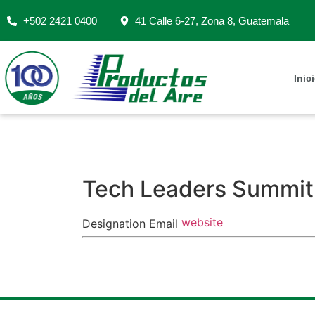
+502 2421 0400
41 Calle 6-27, Zona 8, Guatemala
Inic
Tech Leaders Summit
website
Designation
Email