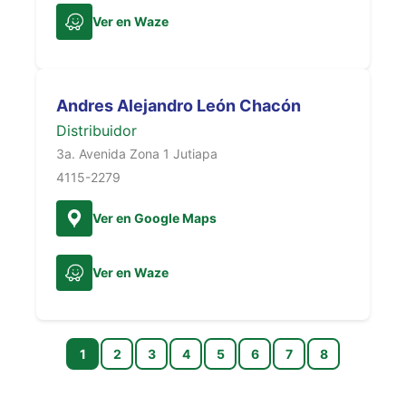
Ver en Waze
Andres Alejandro León Chacón
Distribuidor
3a. Avenida Zona 1 Jutiapa
4115-2279
Ver en Google Maps
Ver en Waze
1
2
3
4
5
6
7
8